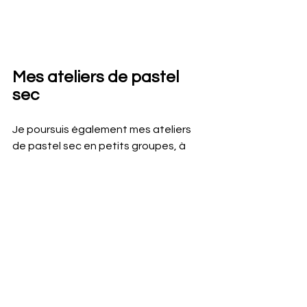
Mes ateliers de pastel 
sec
Je poursuis également mes ateliers 
de pastel sec en petits groupes, à 
mon atelier de Boucherville. Les cours 
se déroulent dans une ambiance 
chaleureuse, propice à 
l'apprentissage et au développement 
des techniques du pastel sec.