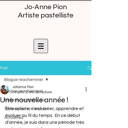
Jo-Anne Pion
Artiste pastelliste
Post
Blogue réacheminer
Johanne Pion
Blogue réacheminer
16 janv.
2 min de lecture
Une nouvelle année !
Réflexions artistiques
Être artiste, c'est créer, apprendre et 
Techniques et conseils
évoluer au fil du temps.  En ce début 
Actualités
d'année, je suis dans une période très 