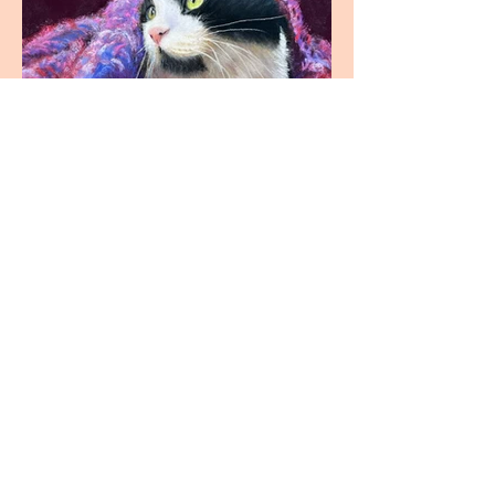
Emmitouflé