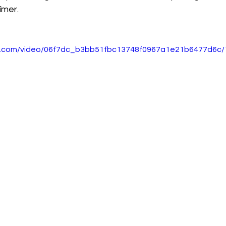
îmer.
tic.com/video/06f7dc_b3bb51fbc13748f0967a1e21b6477d6c/